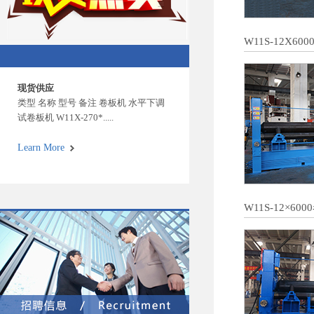
W11S-12X6
现货供应
类型 名称 型号 备注 卷板机 水平下调
试卷板机 W11X-270*.....
Learn More
W11S-12×60