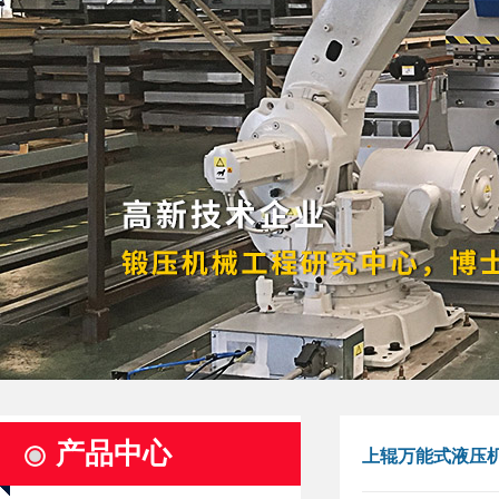
产品中心
上辊万能式液压