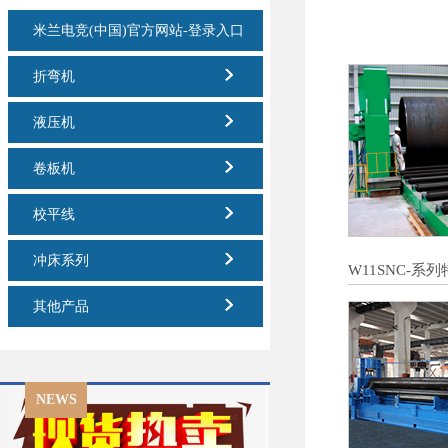
米兰电竞(中国)官方网站-登录入口
折弯机
液压机
卷板机
校平线
冲床系列
W11SNC-系
其他产品
NEWS