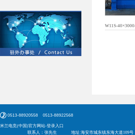
W11S-40×30
0513-88920558 0513-88922568
米兰电竞(中国)官方网站-登录入口
联系人：张先生
地址:海安市城东镇东海大道109号